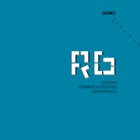
Termoplastové konst
DOMŮ
STATIKA
TERMOPLASTOVÝCH
KONSTRUKCÍ