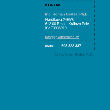
KONTAKT
Ing. Roman Gratza, Ph.D.
Herčíkova 2495/8
612 00 Brno – Královo Pole
IČ: 73936910
info@rgkonstrukce.cz
608 322 337
mobil........
(c) Ing. Roman Gratza, Ph.D.