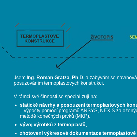
rukce
Životopis
Semináře
Jsem
Ing. Roman Gratza, Ph.D.
a zabývám se navrhová
posuzováním termoplastových konstrukcí.
V rámci své činnosti se specializuji na:
statické návrhy a posouzení termoplastových kons
– výpočty pomocí programů ANSYS, NEXIS založený
metodě konečných prvků (MKP),
vývoj výrobků z termoplastů,
zhotovení výkresové dokumentace termoplastové