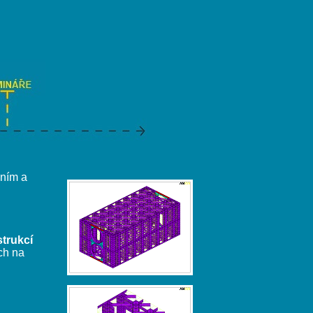
ním a
trukcí
ch na