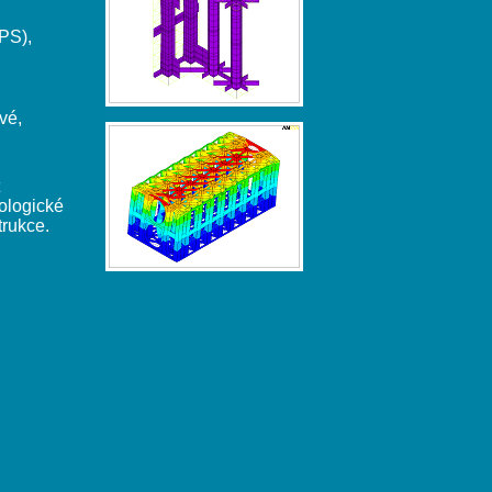
PS),
vé,
nologické
trukce.